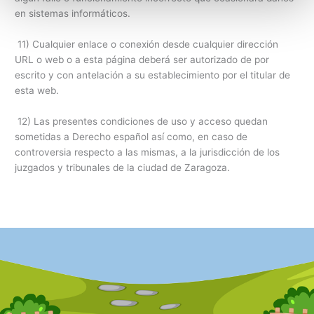
en sistemas informáticos.
11) Cualquier enlace o conexión desde cualquier dirección
URL o web o a esta página deberá ser autorizado de por
escrito y con antelación a su establecimiento por el titular de
esta web.
12) Las presentes condiciones de uso y acceso quedan
sometidas a Derecho español así como, en caso de
controversia respecto a las mismas, a la jurisdicción de los
juzgados y tribunales de la ciudad de Zaragoza.